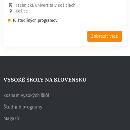
Technická univerzita v Košiciach
Košice
16 študijných programov
Zobraziť viac
VYSOKÉ ŠKOLY NA SLOVENSKU
Zoznam vysokých škôl
Študijné programy
Magazín