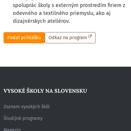
spoluprác školy s externým prostredím firiem z
odevného a textilného priemyslu, ako aj
dizajnérskych ateliérov.
Podať prihlášku
Odkaz na program
VYSOKÉ ŠKOLY NA SLOVENSKU
Zoznam vysokých škôl
Študijné programy
Magazín