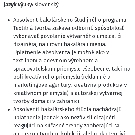
Jazyk výuky:
slovenský
Absolvent bakalárskeho študijného programu
Textilná tvorba získava odbornú spôsobilosť
vykonávať povolanie výtvarného umelca, či
dizajnéra, na úrovni bakalára umenia.
Uplatnenie absolventa je možné ako v
textilnom a odevnom výrobnom a
spracovateľskom priemysle všeobecne, tak i na
poli kreatívneho priemyslu (reklamné a
marketingové agentúry, kreatívna produkcia v
kreatívnom priemysle) a autorskej výtvarnej
tvorby doma či v zahraničí.
Absolventi bakalárskeho štúdia nachádzajú
uplatnenie jednak ako nezávislí dizajnéri
reagujúci na súčasné trendy zaoberajúci sa
autorskou tvorbou kolekcií, alebo ako tvoriví