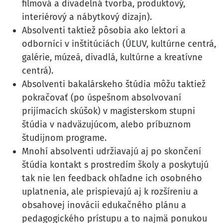
filmová a divadelná tvorba, produktový,
interiérový a nábytkový dizajn).
Absolventi taktiež pôsobia ako lektori a
odborníci v inštitúciách (ÚĽUV, kultúrne centrá,
galérie, múzeá, divadlá, kultúrne a kreatívne
centrá).
Absolventi bakalárskeho štúdia môžu taktiež
pokračovať (po úspešnom absolvovaní
prijímacích skúšok) v magisterskom stupni
štúdia v nadväzujúcom, alebo príbuznom
študijnom programe.
Mnohí absolventi udržiavajú aj po skončení
štúdia kontakt s prostredím školy a poskytujú
tak nie len feedback ohľadne ich osobného
uplatnenia, ale prispievajú aj k rozšíreniu a
obsahovej inovácii edukačného plánu a
pedagogického prístupu a to najmä ponukou