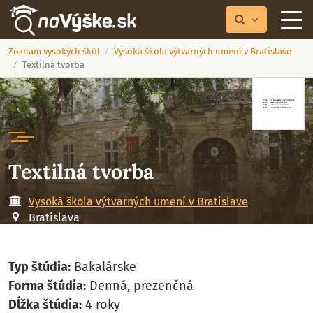
Zoznam vysokých škôl
Vysoká škola výtvarných umení v Bratislave
Textilná tvorba
Textilná tvorba
Vysoká škola výtvarných umení v Bratislave
Bratislava
Typ štúdia:
Bakalárske
Forma štúdia:
Denná, prezenčná
Dĺžka štúdia:
4 roky