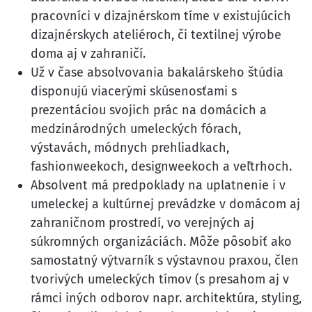
pracovníci v dizajnérskom tíme v existujúcich
dizajnérskych ateliéroch, či textilnej výrobe
doma aj v zahraničí.
Už v čase absolvovania bakalárskeho štúdia
disponujú viacerými skúsenosťami s
prezentáciou svojich prác na domácich a
medzinárodných umeleckých fórach,
výstavách, módnych prehliadkach,
fashionweekoch, designweekoch a veľtrhoch.
Absolvent má predpoklady na uplatnenie i v
umeleckej a kultúrnej prevádzke v domácom aj
zahraničnom prostredí, vo verejných aj
súkromných organizáciách. Môže pôsobiť ako
samostatný výtvarník s výstavnou praxou, člen
tvorivých umeleckých tímov (s presahom aj v
rámci iných odborov napr. architektúra, styling,