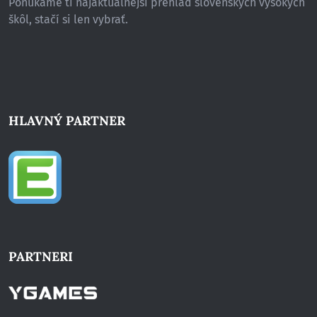
Ponúkame ti najaktuálnejší prehľad slovenských vysokých
škôl, stačí si len vybrať.
HLAVNÝ PARTNER
PARTNERI