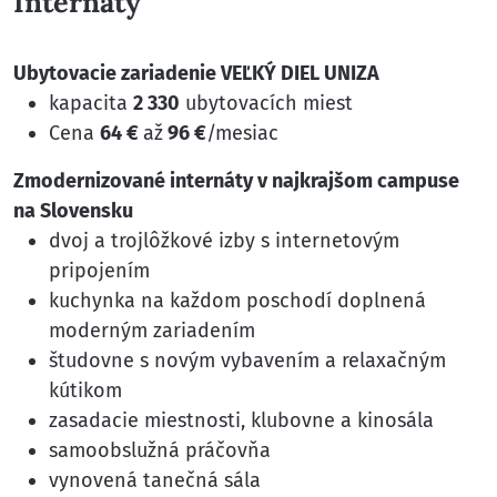
Internáty
Ubytovacie zariadenie VEĽKÝ DIEL UNIZA
kapacita
2 330
ubytovacích miest
Cena
64 €
až
96 €
/mesiac
Zmodernizované internáty v najkrajšom campuse
na Slovensku
dvoj a trojlôžkové izby s internetovým
pripojením
kuchynka na každom poschodí doplnená
moderným zariadením
študovne s novým vybavením a relaxačným
kútikom
zasadacie miestnosti, klubovne a kinosála
samoobslužná práčovňa
vynovená tanečná sála