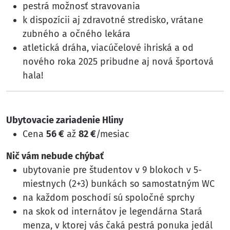
pestrá možnosť stravovania
k dispozícii aj zdravotné stredisko, vrátane
zubného a očného lekára
atletická dráha, viacúčelové ihriská a od
nového roka 2025 pribudne aj nová športová
hala!
Ubytovacie zariadenie Hliny
Cena
56 €
až
82 €
/mesiac
Nič vám nebude chýbať
ubytovanie pre študentov v 9 blokoch v 5-
miestnych (2+3) bunkách so samostatným WC
na každom poschodí sú spoločné sprchy
na skok od internátov je legendárna Stará
menza, v ktorej vás čaká pestrá ponuka jedál