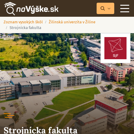
Zoznam vysokých škôl
Žilinská univerzita v Žiline
Strojnícka fakulta
Strojnícka fakulta