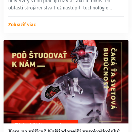
univerzity s ňou pracujú už viac ako 10 rokov. Do
oblasti strojárenstva tiež nastúpili technológie…
Zobraziť viac
Kam na výšku? Najžiadanejší vysokoškolský