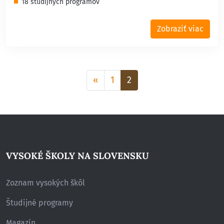
18 študijných programov
Zobraziť viac
Aktuálna
«
1
2
stránka
2
VYSOKÉ ŠKOLY NA SLOVENSKU
Zoznam vysokých škôl
Študijné programy
Magazín