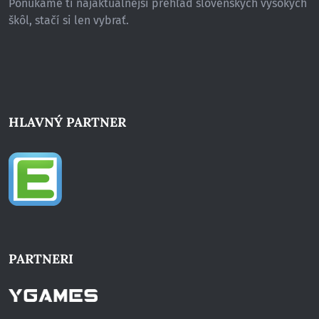
Ponúkame ti najaktuálnejší prehľad slovenských vysokých
škôl, stačí si len vybrať.
HLAVNÝ PARTNER
PARTNERI