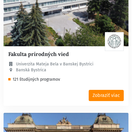
Fakulta prírodných vied
Univerzita Mateja Bela v Banskej Bystrici
Banská Bystrica
121 študijných programov
Zobraziť viac