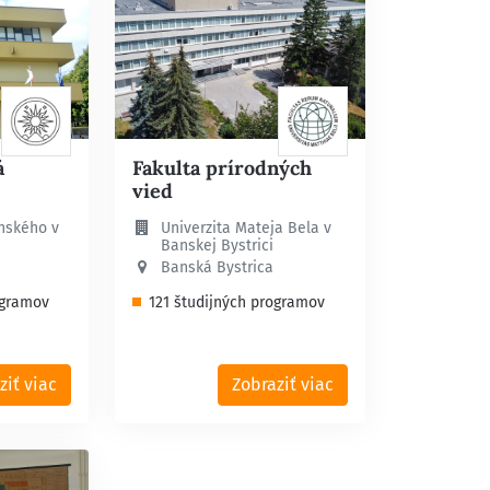
á
Fakulta prírodných
vied
nského v
Univerzita Mateja Bela v
Banskej Bystrici
Banská Bystrica
ogramov
121 študijných programov
ziť viac
Zobraziť viac