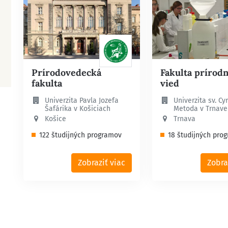
Prírodovedecká
Fakulta prírod
fakulta
vied
Univerzita Pavla Jozefa
Univerzita sv. Cyr
Šafárika v Košiciach
Metoda v Trnave
Košice
Trnava
122 študijných programov
18 študijných pro
Zobraziť viac
Zobra