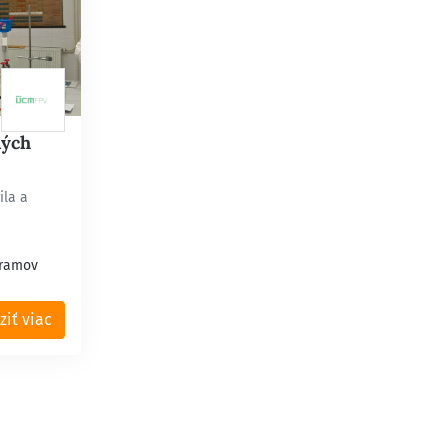
ných
ila a
gramov
ziť viac