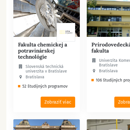
Fakulta chemickej a
Prírodovedeck
potravinárskej
fakulta
technológie
Univerzita Kome
Bratislave
Slovenská technická
Bratislava
univerzita v Bratislave
Bratislava
106 študijných pr
52 študijných programov
Zobraziť viac
Zobra