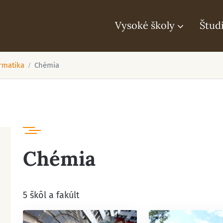
Vysoké školy
Štud
rmatika
Chémia
Chémia
5 škôl a fakúlt