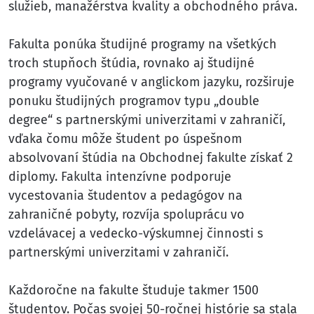
služieb, manažérstva kvality a obchodného práva.
Fakulta ponúka študijné programy na všetkých
troch stupňoch štúdia, rovnako aj študijné
programy vyučované v anglickom jazyku, rozširuje
ponuku študijných programov typu „double
degree“ s partnerskými univerzitami v zahraničí,
vďaka čomu môže študent po úspešnom
absolvovaní štúdia na Obchodnej fakulte získať 2
diplomy. Fakulta intenzívne podporuje
vycestovania študentov a pedagógov na
zahraničné pobyty, rozvíja spoluprácu vo
vzdelávacej a vedecko-výskumnej činnosti s
partnerskými univerzitami v zahraničí.
Každoročne na fakulte študuje takmer 1500
študentov. Počas svojej 50-ročnej histórie sa stala