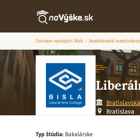
Zoznam vysokých škôl
Bratislavská medzinárod
Liberál
Bratislavsk
Bratislava
Typ štúdia:
Bakalárske