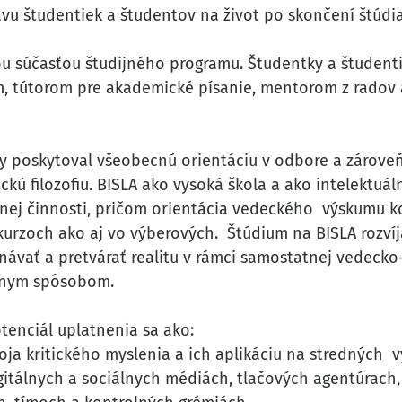
avu študentiek a študentov na život po skončení štúdia
ou súčasťou študijného programu. Študentky a študenti
tútorom pre akademické písanie, mentorom z radov a
y poskytoval všeobecnú orientáciu v odbore a zároveň 
kú filozofiu. BISLA ako vysoká škola a ako intelektuá
ej činnosti, pričom orientácia vedeckého výskumu kor
kurzoch ako aj vo výberových. Štúdium na BISLA rozví
ávať a pretvárať realitu v rámci samostatnej vedecko
nárnym spôsobom.
tenciál uplatnenia sa ako:
ja kritického myslenia a ich aplikáciu na stredných 
gitálnych a sociálnych médiách, tlačových agentúrach