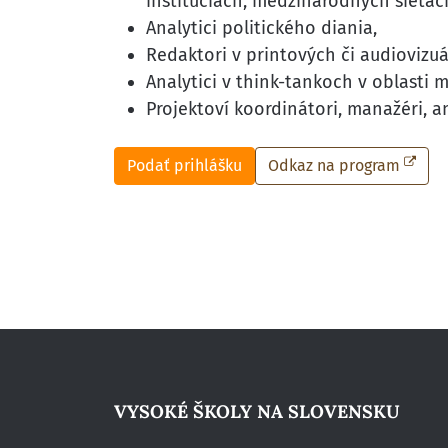
inštitúciách, medzinárodných sieťac
Analytici politického diania,
Redaktori v printových či audiovizu
Analytici v think-tankoch v oblasti 
Projektoví koordinátori, manažéri, a
Podať prihlášku
Odkaz na program
VYSOKÉ ŠKOLY NA SLOVENSKU