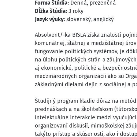
Forma štúdia:
Denná, prezenčná
Dĺžka štúdia:
3 roky
Jazyk výuky:
slovenský, anglický
Absolvent/-ka BISLA získa znalosti pojm
komunálnej, štátnej a medzištátnej úrovn
fungovanie politických systémov, je dô
na úlohu politických strán a záujmovýc
aj ekonomické, politické a bezpečnostn
medzinárodných organizácii ako sú Orga
základnými dielami dejín z sociálnej a p
Študijný program kladie dôraz na metód
prednáškach a na školiteľskom (tútorsko
intelektuálne interakcie medzi vyučujúc
organizovaní diskusií, mimoškolskej zá
takýto prístup a skúsenosti, ako i dost