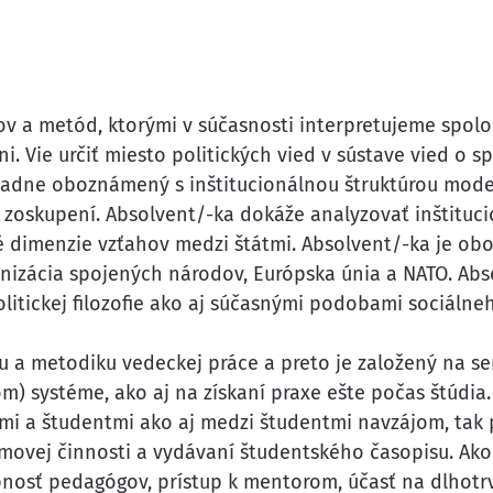
ov a metód, ktorými v súčasnosti interpretujeme spolo
i. Vie určiť miesto politických vied v sústave vied o
kladne oboznámený s inštitucionálnou štruktúrou mod
h zoskupení. Absolvent/-ka dokáže analyzovať inštituc
é dimenzie vzťahov medzi štátmi. Absolvent/-ka je ob
nizácia spojených národov, Európska únia a NATO. Ab
olitickej filozofie ako aj súčasnými podobami sociálne
u a metodiku vedeckej práce a preto je založený na s
m) systéme, ako aj na získaní praxe ešte počas štúdia.
imi a študentmi ako aj medzi študentmi navzájom, tak 
ujmovej činnosti a vydávaní študentského časopisu. Ak
upnosť pedagógov, prístup k mentorom, účasť na dlhot