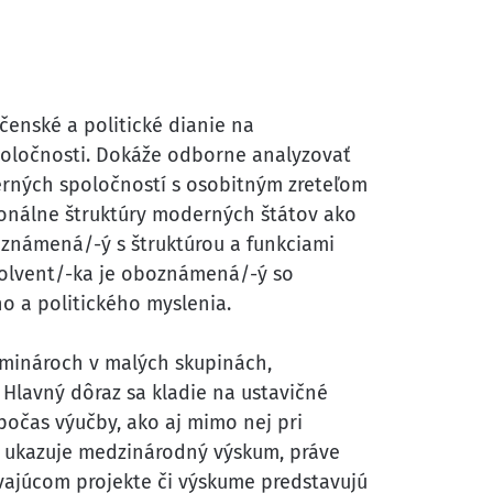
čenské a politické dianie na
 spoločnosti. Dokáže odborne analyzovať
erných spoločností s osobitným zreteľom
ionálne štruktúry moderných štátov ako
oznámená/-ý s štruktúrou a funkciami
solvent/-ka je oboznámená/-ý so
ho a politického myslenia.
eminároch v malých skupinách,
 Hlavný dôraz sa kladie na ustavičné
počas výučby, ako aj mimo nej pri
o ukazuje medzinárodný výskum, práve
rvajúcom projekte či výskume predstavujú