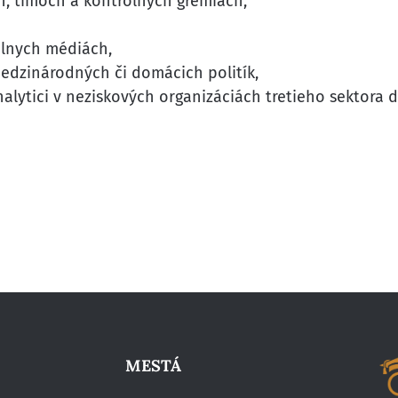
h, tímoch a kontrolných grémiách,
álnych médiách,
medzinárodných či domácich politík,
nalytici v neziskových organizáciách tretieho sektora 
MESTÁ