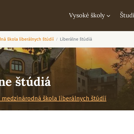
Vysoké školy
Štud
ná škola liberálnych štúdií
Liberálne štúdiá
ne štúdiá
á medzinárodná škola liberálnych štúdií