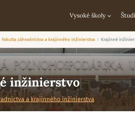
Vysoké školy
Štud
Fakulta záhradníctva a krajinného inžinierstva
Krajinné inžinier
é inžinierstvo
radníctva a krajinného inžinierstva