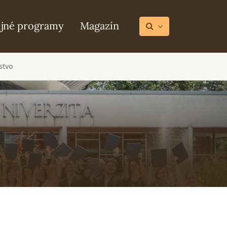
ijné programy
Magazín
stvo