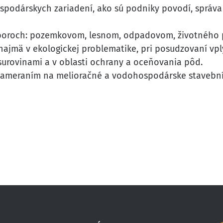
spodárskych zariadení, ako sú podniky povodí, správ
dboroch: pozemkovom, lesnom, odpadovom, životného pr
najmä v ekologickej problematike, pri posudzovaní vply
surovinami a v oblasti ochrany a oceňovania pôd.
 zameraním na melioračné a vodohospodárske stavební