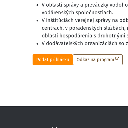
V oblasti správy a prevádzky vodoho
vodárenských spoločnostiach.
V inštitúciách verejnej správy na o
centrách, v poradenských službách, 
oblasti hospodárenia s druhotnými 
V dodávateľských organizáciách so
Podať prihlášku
Odkaz na program