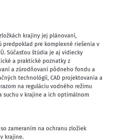
ložkách krajiny jej plánovaní,
jú predpoklad pre komplexné riešenia v
Ú. Súčasťou štúdia je aj vidiecky
tické a praktické poznatky z
žívaní a zúrodňovaní pôdneho fondu a
ačných technológií, CAD projektovania a
dôrazom na reguláciu vodného režimu
 suchu v krajine a ich optimálnom
, so zameraním na ochranu zložiek
 krajine.