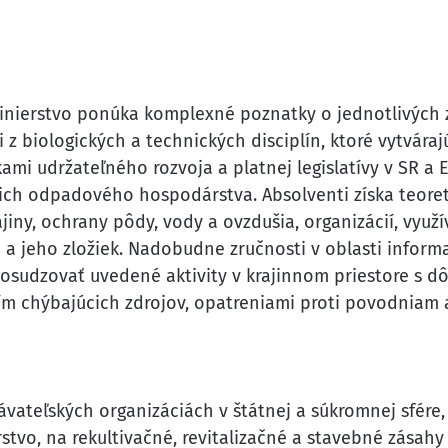
žinierstvo ponúka komplexné poznatky o jednotlivých z
 biologických a technických disciplín, ktoré vytvára
ami udržateľného rozvoja a platnej legislatívy v SR a E
 a ich odpadového hospodárstva. Absolventi získa teore
iny, ochrany pôdy, vody a ovzdušia, organizácií, vyu
 a jeho zložiek. Nadobudne zručnosti v oblasti inform
posudzovať uvedené aktivity v krajinnom priestore s 
m chýbajúcich zdrojov, opatreniami proti povodniam a
ávateľských organizáciách v štátnej a súkromnej sfére
vo, na rekultivačné, revitalizačné a stavebné zásahy v