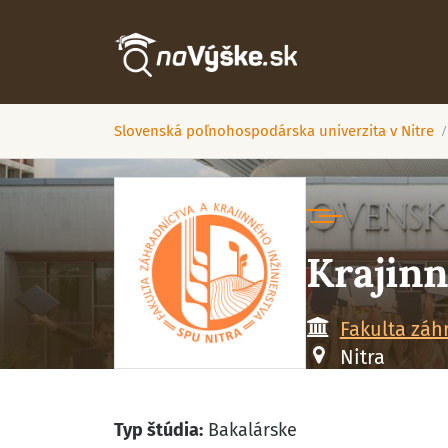
Slovenská poľnohospodárska univerzita v Nitre
Krajinn
Fakulta záh
Nitra
Typ štúdia:
Bakalárske