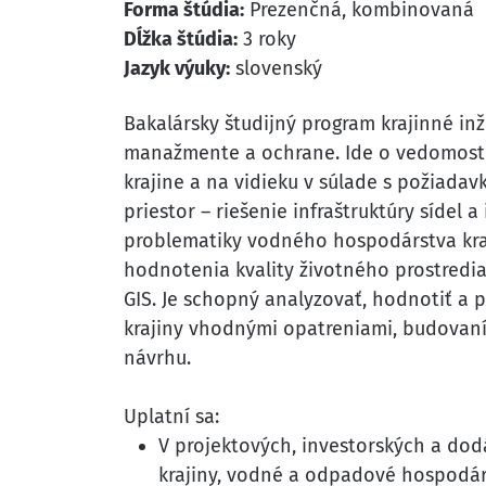
Forma štúdia:
Prezenčná, kombinovaná
Dĺžka štúdia:
3 roky
Jazyk výuky:
slovenský
Bakalársky študijný program krajinné in
manažmente a ochrane. Ide o vedomosti z
krajine a na vidieku v súlade s požiadavk
priestor – riešenie infraštruktúry sídel
problematiky vodného hospodárstva kraj
hodnotenia kvality životného prostredia
GIS. Je schopný analyzovať, hodnotiť a 
krajiny vhodnými opatreniami, budovaní
návrhu.
Uplatní sa:
V projektových, investorských a dod
krajiny, vodné a odpadové hospodárst