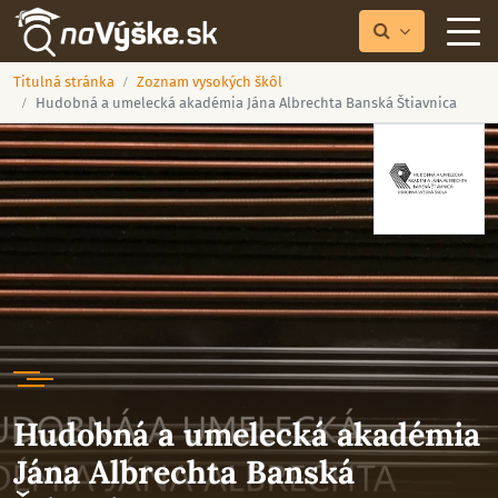
Titulná stránka
Zoznam vysokých škôl
Hudobná a umelecká akadémia Jána Albrechta Banská Štiavnica
Hudobná a umelecká akadémia
Jána Albrechta Banská