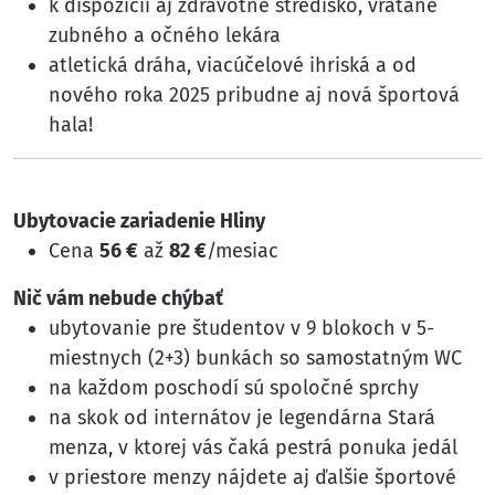
k dispozícii aj zdravotné stredisko, vrátane
zubného a očného lekára
atletická dráha, viacúčelové ihriská a od
nového roka 2025 pribudne aj nová športová
hala!
Ubytovacie zariadenie Hliny
Cena
56 €
až
82 €
/mesiac
Nič vám nebude chýbať
ubytovanie pre študentov v 9 blokoch v 5-
miestnych (2+3) bunkách so samostatným WC
na každom poschodí sú spoločné sprchy
na skok od internátov je legendárna Stará
menza, v ktorej vás čaká pestrá ponuka jedál
v priestore menzy nájdete aj ďalšie športové