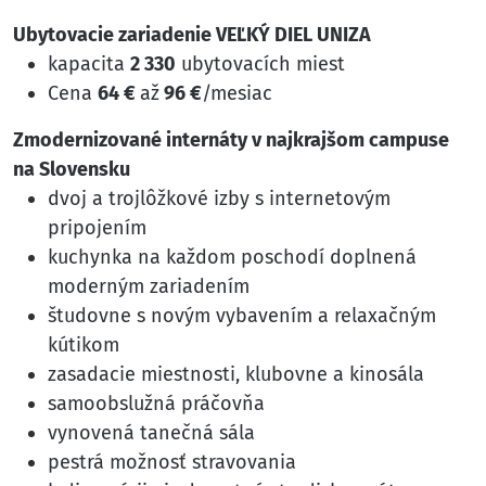
Ubytovacie zariadenie VEĽKÝ DIEL UNIZA
kapacita
2 330
ubytovacích miest
Cena
64 €
až
96 €
/mesiac
Zmodernizované internáty v najkrajšom campuse
na Slovensku
dvoj a trojlôžkové izby s internetovým
pripojením
kuchynka na každom poschodí doplnená
moderným zariadením
študovne s novým vybavením a relaxačným
kútikom
zasadacie miestnosti, klubovne a kinosála
samoobslužná práčovňa
vynovená tanečná sála
pestrá možnosť stravovania