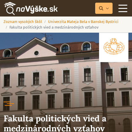
Zoznam vysokých škôl
Univerzita Mateja Bela v Banskej Bystrici
Fakulta politických vied a medzinárodných vzťahov
Fakulta politických vied a
medzinárodných vzťahov