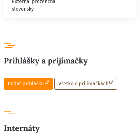
Externá, prezenčná
slovenský
Prihlášky a prijímačky
Podať prihlášku
Všetko o prijímačkách
Internáty