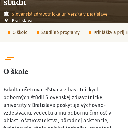
štúdií
Slovenská zdravotnícka univerzita v Bratislave
Bratislava
O škole
Študijné programy
Prihlášky a prij
O škole
Fakulta ošetrovateľstva a zdravotníckych
odborných štúdií Slovenskej zdravotníckej
univerzity v Bratislave poskytuje výchovno-
vzdelávaciu, vedeckú a inú odbornú činnosť v
oblasti ošetrovateľstva, pôrodnej asistencie,