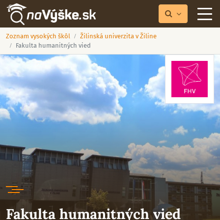
Zoznam vysokých škôl
Žilinská univerzita v Žiline
Fakulta humanitných vied
Fakulta humanitných vied