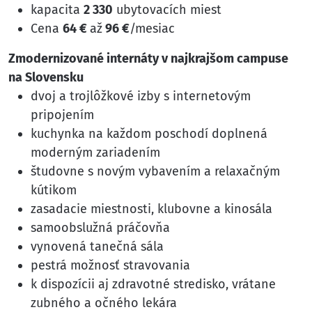
kapacita
2 330
ubytovacích miest
Cena
64 €
až
96 €
/mesiac
Zmodernizované internáty v najkrajšom campuse
na Slovensku
dvoj a trojlôžkové izby s internetovým
pripojením
kuchynka na každom poschodí doplnená
moderným zariadením
študovne s novým vybavením a relaxačným
kútikom
zasadacie miestnosti, klubovne a kinosála
samoobslužná práčovňa
vynovená tanečná sála
pestrá možnosť stravovania
k dispozícii aj zdravotné stredisko, vrátane
zubného a očného lekára