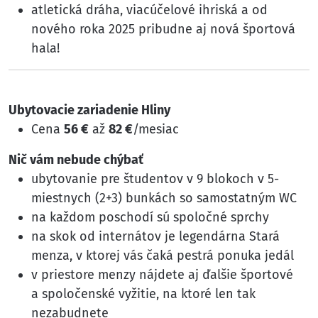
atletická dráha, viacúčelové ihriská a od
nového roka 2025 pribudne aj nová športová
hala!
Ubytovacie zariadenie Hliny
Cena
56 €
až
82 €
/mesiac
Nič vám nebude chýbať
ubytovanie pre študentov v 9 blokoch v 5-
miestnych (2+3) bunkách so samostatným WC
na každom poschodí sú spoločné sprchy
na skok od internátov je legendárna Stará
menza, v ktorej vás čaká pestrá ponuka jedál
v priestore menzy nájdete aj ďalšie športové
a spoločenské vyžitie, na ktoré len tak
nezabudnete