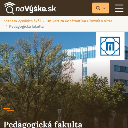
Zoznam vysokých škôl
Univerzita Konštantína Filozofa v Nitre
Pedagogická fakulta
Pedagogická fakulta