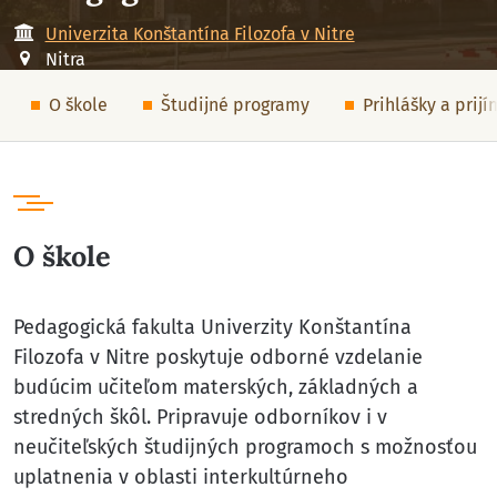
Univerzita Konštantína Filozofa v Nitre
Nitra
O škole
Študijné programy
Prihlášky a prij
O škole
Pedagogická fakulta Univerzity Konštantína
Filozofa v Nitre poskytuje odborné vzdelanie
budúcim učiteľom materských, základných a
stredných škôl. Pripravuje odborníkov i v
neučiteľských študijných programoch s možnosťou
uplatnenia v oblasti interkultúrneho