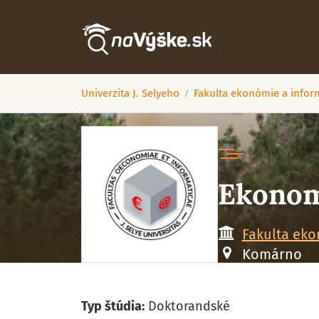
Univerzita J. Selyeho
Fakulta ekonómie a infor
Ekonom
Fakulta eko
Komárno
Typ štúdia:
Doktorandské