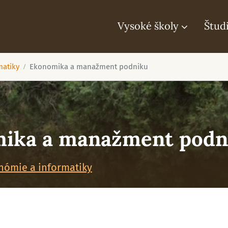
Vysoké školy
Štud
matiky
Ekonomika a manažment podniku
ika a manažment podn
nómie a informatiky