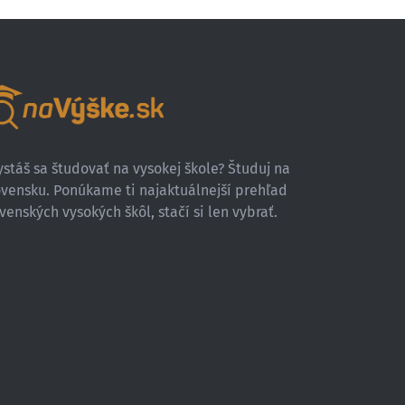
stáš sa študovať na vysokej škole? Študuj na
ovensku. Ponúkame ti najaktuálnejší prehľad
venských vysokých škôl, stačí si len vybrať.