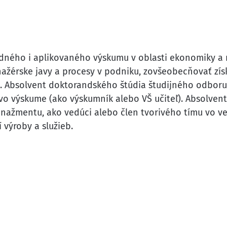
dného i aplikovaného výskumu v oblasti ekonomiky a
žérske javy a procesy v podniku, zovšeobecňovať získ
e. Absolvent doktorandského štúdia študijného odbo
vo výskume (ako výskumník alebo VŠ učiteľ). Absolvent
nažmentu, ako vedúci alebo člen tvorivého tímu vo v
 výroby a služieb.