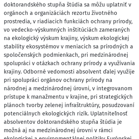
doktorandského stupňa štúdia sa môžu uplatniť v
orgánoch a organizáciách rezortu životného
prostredia, v riadiacich funkciách ochrany prírody,
vo vedecko-výskumných inštitúciách zameraných
na ekologický výskum krajiny, výskum ekologickej
stability ekosystémov v meniacich sa prírodných a
spoločenských podmienkach, pri medzinárodnej
spolupráci v otázkach ochrany prírody a využívania
krajiny. Odborné vedomosti absolvent ďalej využije
pri spolupráci orgánov ochrany prírody na
národnej a medzinárodnej úrovni, v integrovanom
prístupe k manažmentu v krajine, pri strategických
plánoch tvorby zelenej infraštruktúry, posudzovaní
potenciálnych ekologických rizík. Uplatniteľnosť
absolventov doktorandského stupňa štúdia je
možná aj na medzinárodnej úrovni v rámci
ekologickej a environmentálnej politiky Európskej