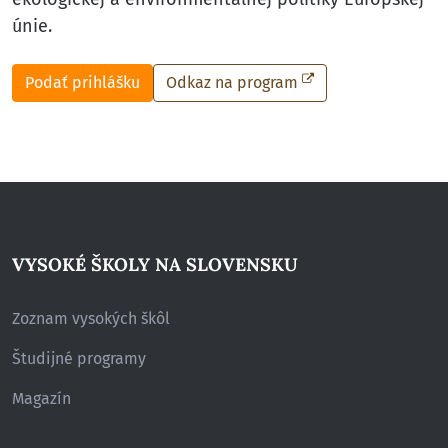
únie.
Podať prihlášku
Odkaz na program
VYSOKÉ ŠKOLY NA SLOVENSKU
Zoznam vysokých škôl
Študijné programy
Magazín