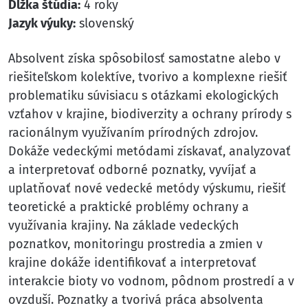
Dĺžka štúdia:
4 roky
Jazyk výuky:
slovenský
Absolvent získa spôsobilosť samostatne alebo v
riešiteľskom kolektíve, tvorivo a komplexne riešiť
problematiku súvisiacu s otázkami ekologických
vzťahov v krajine, biodiverzity a ochrany prírody s
racionálnym využívaním prírodných zdrojov.
Dokáže vedeckými metódami získavať, analyzovať
a interpretovať odborné poznatky, vyvíjať a
uplatňovať nové vedecké metódy výskumu, riešiť
teoretické a praktické problémy ochrany a
využívania krajiny. Na základe vedeckých
poznatkov, monitoringu prostredia a zmien v
krajine dokáže identifikovať a interpretovať
interakcie bioty vo vodnom, pôdnom prostredí a v
ovzduší. Poznatky a tvorivá práca absolventa