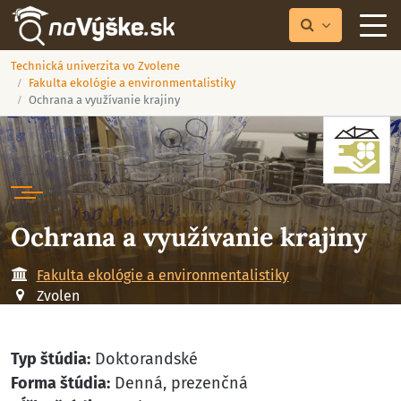
Technická univerzita vo Zvolene
Fakulta ekológie a environmentalistiky
Ochrana a využívanie krajiny
Ochrana a využívanie krajiny
Fakulta ekológie a environmentalistiky
Zvolen
Typ štúdia:
Doktorandské
Forma štúdia:
Denná, prezenčná