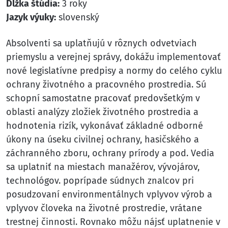
Dĺžka štúdia:
3 roky
Jazyk výuky:
slovenský
Absolventi sa uplatňujú v rôznych odvetviach
priemyslu a verejnej správy, dokážu implementovať
nové legislatívne predpisy a normy do celého cyklu
ochrany životného a pracovného prostredia. Sú
schopní samostatne pracovať predovšetkým v
oblasti analýzy zložiek životného prostredia a
hodnotenia rizík, vykonávať základné odborné
úkony na úseku civilnej ochrany, hasičského a
záchranného zboru, ochrany prírody a pod. Vedia
sa uplatniť na miestach manažérov, vývojárov,
technológov. poprípade súdnych znalcov pri
posudzovaní environmentálnych vplyvov výrob a
vplyvov človeka na životné prostredie, vrátane
trestnej činnosti. Rovnako môžu nájsť uplatnenie v