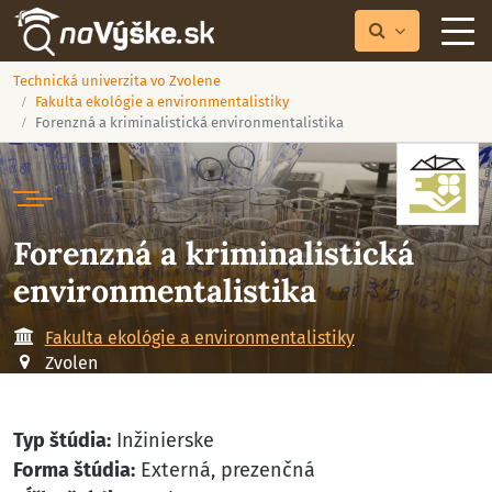
Technická univerzita vo Zvolene
Fakulta ekológie a environmentalistiky
Forenzná a kriminalistická environmentalistika
Forenzná a kriminalistická
environmentalistika
Fakulta ekológie a environmentalistiky
Zvolen
Typ štúdia:
Inžinierske
Forma štúdia:
Externá, prezenčná