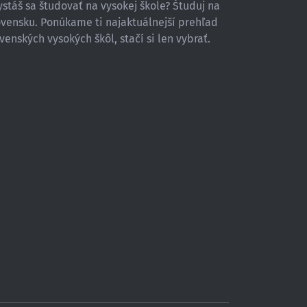
stáš sa študovať na vysokej škole? Študuj na
ovensku. Ponúkame ti najaktuálnejší prehľad
venských vysokých škôl, stačí si len vybrať.