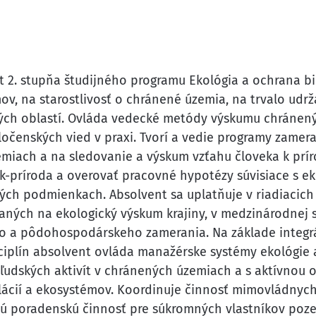
nt 2. stupňa študijného programu Ekológia a ochrana 
mov, na starostlivosť o chránené územia, na trvalo udrž
ých oblastí. Ovláda vedecké metódy výskumu chránený
ločenských vied v praxi. Tvorí a vedie programy zame
miach a na sledovanie a výskum vzťahu človeka k prír
vek-príroda a overovať pracovné hypotézy súvisiace s e
ch podmienkach. Absolvent sa uplatňuje v riadiacich f
ných na ekologický výskum krajiny, v medzinárodnej 
o a pôdohospodárskeho zamerania. Na základe integr
plín absolvent ovláda manažérske systémy ekológie a 
ľudských aktivít v chránených územiach a s aktívnou
ácií a ekosystémov. Koordinuje činnosť mimovládnych o
ú poradenskú činnosť pre súkromných vlastníkov poz