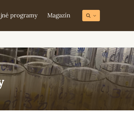
ijné programy
Magazín
y