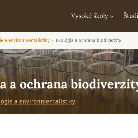
Vysoké školy
Štud
ie a environmentalistiky
Ekológia a ochrana biodiverzity
a a ochrana biodiverzit
lógie a environmentalistiky