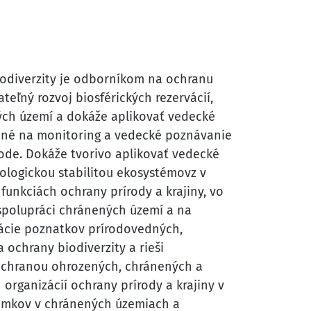
biodiverzity je odborníkom na ochranu
ateľný rozvoj biosférických rezervácií,
ch území a dokáže aplikovať vedecké
rané na monitoring a vedecké poznávanie
ode. Dokáže tvorivo aplikovať vedecké
kologickou stabilitou ekosystémovz v
unkciách ochrany prírody a krajiny, vo
spolupráci chránených území a na
ácie poznatkov prírodovedných,
ochrany biodiverzity a rieši
 ochranou ohrozených, chránených a
rganizácií ochrany prírody a krajiny v
emkov v chránených územiach a