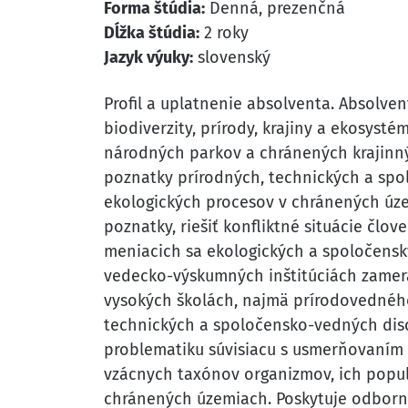
Forma štúdia:
Denná, prezenčná
Dĺžka štúdia:
2 roky
Jazyk výuky:
slovenský
Profil a uplatnenie absolventa. Absolve
biodiverzity, prírody, krajiny a ekosysté
národných parkov a chránených krajinn
poznatky prírodných, technických a spo
ekologických procesov v chránených úze
poznatky, riešiť konfliktné situácie člo
meniacich sa ekologických a spoločenský
vedecko-výskumných inštitúciách zamera
vysokých školách, najmä prírodovednéh
technických a spoločensko-vedných disci
problematiku súvisiacu s usmerňovaním 
vzácnych taxónov organizmov, ich popul
chránených územiach. Poskytuje odborn