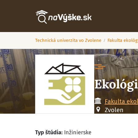
Technická univerzita vo Zvolene
Fakulta ekológ
Ekológi
Fakulta eko
Zvolen
Typ štúdia:
Inžinierske