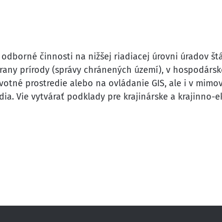
 odborné činnosti na nižšej riadiacej úrovni úradov št
rany prírody (správy chránených území), v hospodársk
ivotné prostredie alebo na ovládanie GIS, ale i v mi
dia. Vie vytvárať podklady pre krajinárske a krajinno-