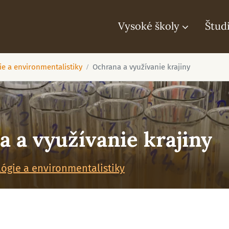
Vysoké školy
Štud
ie a environmentalistiky
Ochrana a využívanie krajiny
 a využívanie krajiny
lógie a environmentalistiky