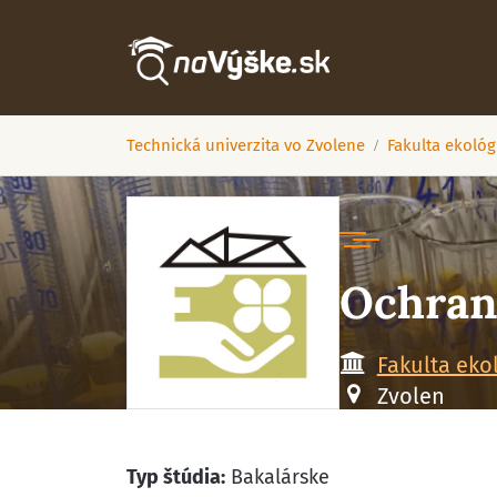
Technická univerzita vo Zvolene
Fakulta ekológ
Ochrana
Fakulta eko
Zvolen
Typ štúdia:
Bakalárske