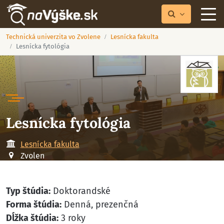
Technická univerzita vo Zvolene
Lesnícka fakulta
Lesnícka fytológia
Lesnícka fytológia
Lesnícka fakulta
Zvolen
Typ štúdia:
Doktorandské
Forma štúdia:
Denná, prezenčná
Dĺžka štúdia:
3 roky