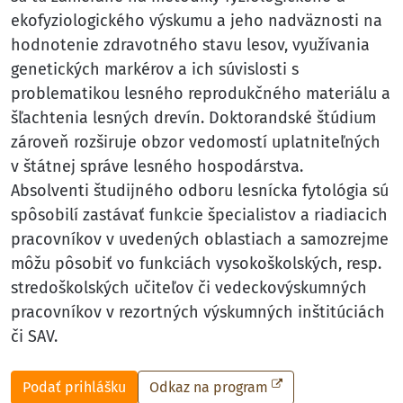
ekofyziologického výskumu a jeho nadväznosti na
hodnotenie zdravotného stavu lesov, využívania
genetických markérov a ich súvislosti s
problematikou lesného reprodukčného materiálu a
šľachtenia lesných drevín. Doktorandské štúdium
zároveň rozširuje obzor vedomostí uplatniteľných
v štátnej správe lesného hospodárstva.
Absolventi študijného odboru lesnícka fytológia sú
spôsobilí zastávať funkcie špecialistov a riadiacich
pracovníkov v uvedených oblastiach a samozrejme
môžu pôsobiť vo funkciách vysokoškolských, resp.
stredoškolských učiteľov či vedeckovýskumných
pracovníkov v rezortných výskumných inštitúciách
či SAV.
Podať prihlášku
Odkaz na program