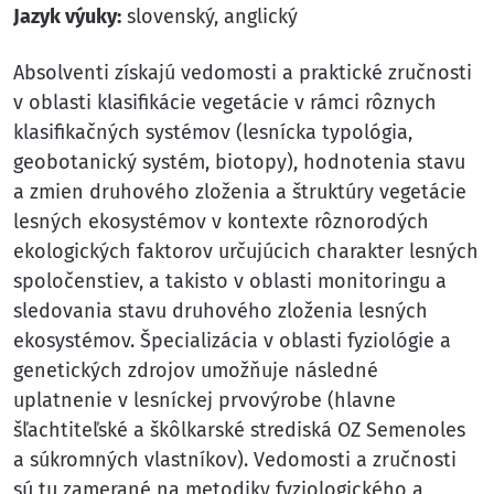
Jazyk výuky:
slovenský, anglický
Absolventi získajú vedomosti a praktické zručnosti
v oblasti klasifikácie vegetácie v rámci rôznych
klasifikačných systémov (lesnícka typológia,
geobotanický systém, biotopy), hodnotenia stavu
a zmien druhového zloženia a štruktúry vegetácie
lesných ekosystémov v kontexte rôznorodých
ekologických faktorov určujúcich charakter lesných
spoločenstiev, a takisto v oblasti monitoringu a
sledovania stavu druhového zloženia lesných
ekosystémov. Špecializácia v oblasti fyziológie a
genetických zdrojov umožňuje následné
uplatnenie v lesníckej prvovýrobe (hlavne
šľachtiteľské a škôlkarské strediská OZ Semenoles
a súkromných vlastníkov). Vedomosti a zručnosti
sú tu zamerané na metodiky fyziologického a