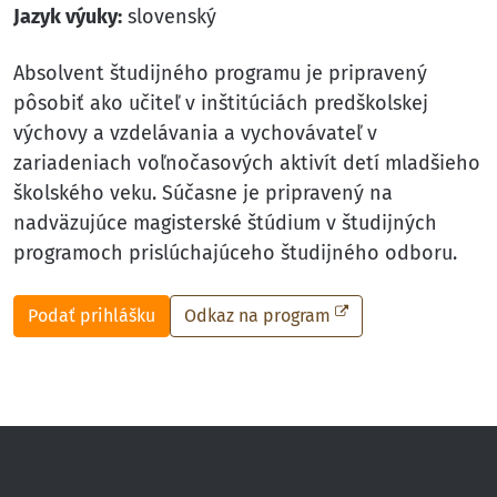
Jazyk výuky:
slovenský
Absolvent študijného programu je pripravený
pôsobiť ako učiteľ v inštitúciách predškolskej
výchovy a vzdelávania a vychovávateľ v
zariadeniach voľnočasových aktivít detí mladšieho
školského veku. Súčasne je pripravený na
nadväzujúce magisterské štúdium v študijných
programoch prislúchajúceho študijného odboru.
Podať prihlášku
Odkaz na program