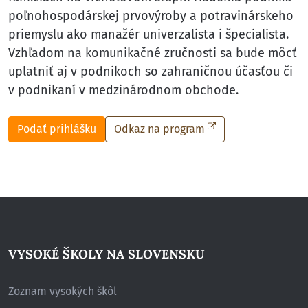
poľnohospodárskej prvovýroby a potravinárskeho
priemyslu ako manažér univerzalista i špecialista.
Vzhľadom na komunikačné zručnosti sa bude môcť
uplatniť aj v podnikoch so zahraničnou účasťou či
v podnikaní v medzinárodnom obchode.
Podať prihlášku
Odkaz na program
VYSOKÉ ŠKOLY NA SLOVENSKU
Zoznam vysokých škôl