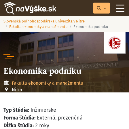
Slovenská poľnohospodárska univerzita v Nitre
Fakulta ekonomiky a manažmentu
Ekonomika podniku
Ekonomika podniku
Fakulta ekonomiky a manažmentu
Nitra
Typ štúdia:
Inžinierske
Forma štúdia:
Externá, prezenčná
Dĺžka štúdia:
2 roky