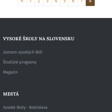
Aktuálna
«
1
2
3
4
5
6
7
8
stránka
8
VYSOKÉ ŠKOLY NA SLOVENSKU
Zoznam vysokých škôl
Študijné programy
Magazín
MESTÁ
Vysoké školy - Bratislava