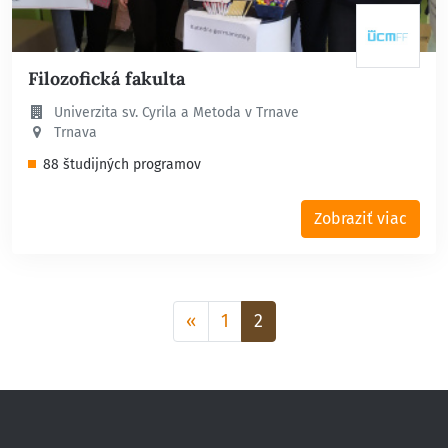
Filozofická fakulta
Univerzita sv. Cyrila a Metoda v Trnave
Trnava
88 študijných programov
Zobraziť viac
Aktuálna
«
1
2
stránka
2